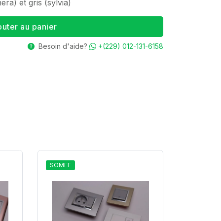
era) et gris (sylvia)
outer au panier
Besoin d'aide?
+(229) 012-131-6158
SOMEF
SOMEF