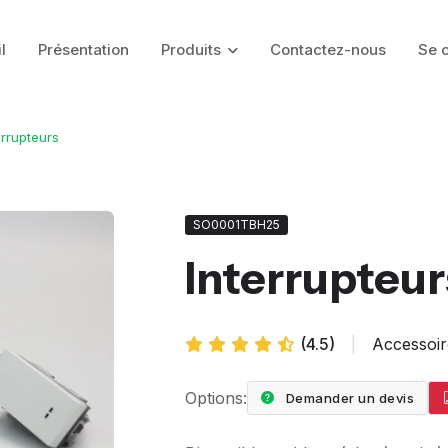
l
Présentation
Produits
Contactez-nous
Se 
errupteurs
SO0001TBH25
Interrupteur
(4.5)
|
Accessoi
Options:
Demander un devis